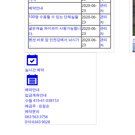
관리
2020-06-
예약안내
23
자
100명 수용할 수 있는 단체실을
관리
2020-06-
...
23
자
골든캐슬 와이파이 사용가능합니
관리
2020-06-
다.
23
자
펜션 바로 앞 인천강에서 낚시가
관리
2020-06-
...
23
자
실시간 예약
예약안내
입금계좌안내
수협 419-61-038153
예금주 : 표점순
예약문의
063·563·3756
010·6343·9028