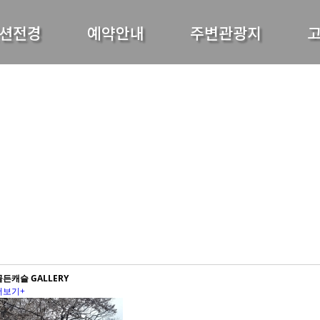
션전경
예약안내
주변관광지
골든캐슬 GALLERY
더보기+