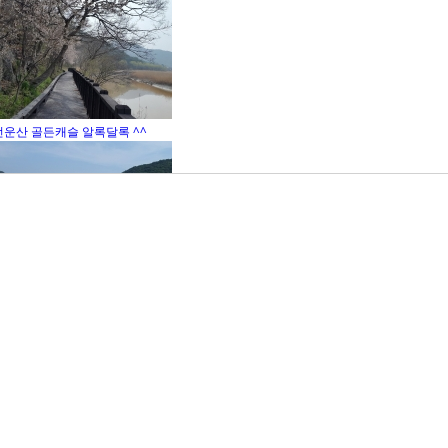
선운산 골든캐슬 알록달록 ^^
예쁜~ 선운산골든캐슬