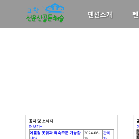
선운산골든캐슬
펜션소개
펜
Guest
로그인
회원가입
펜션소개
펜션전경
예약안내
주변관광지
고객지원센
터
공지 및 소식지
커뮤니티
더보기+
여름철 옷닭과 백숙주문 가능합
관리
2024-06-
니다
28
자